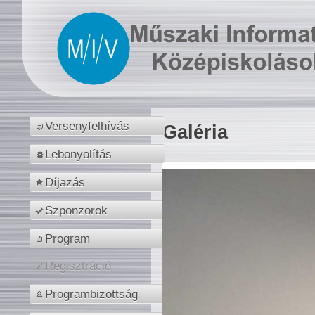
Versenyfelhívás
Galéria
Lebonyolítás
Díjazás
Szponzorok
Program
Regisztráció
Programbizottság