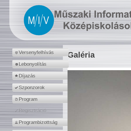
Versenyfelhívás
Galéria
Lebonyolítás
Díjazás
Szponzorok
Program
Regisztráció
Programbizottság