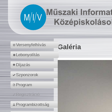
Versenyfelhívás
Galéria
Lebonyolítás
Díjazás
Szponzorok
Program
Regisztráció
Programbizottság