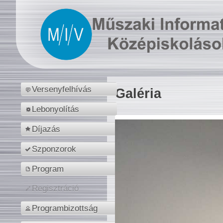
Versenyfelhívás
Galéria
Lebonyolítás
Díjazás
Szponzorok
Program
Regisztráció
Programbizottság