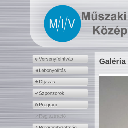
Versenyfelhívás
Galéria
Lebonyolítás
Díjazás
Szponzorok
Program
Regisztráció
Programbizottság