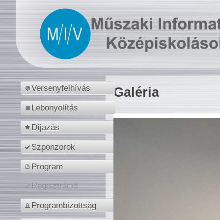
Versenyfelhívás
Galéria
Lebonyolítás
Díjazás
Szponzorok
Program
Regisztráció
Programbizottság