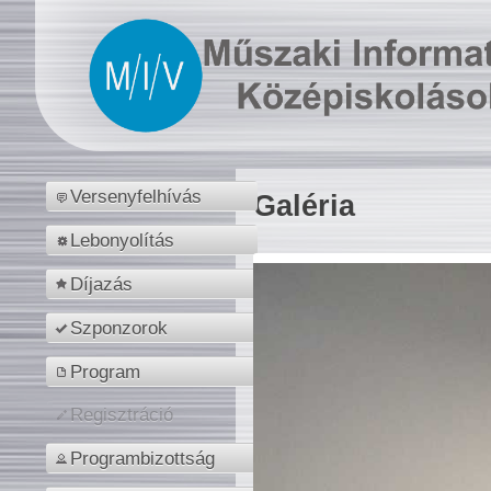
Versenyfelhívás
Galéria
Lebonyolítás
Díjazás
Szponzorok
Program
Regisztráció
Programbizottság