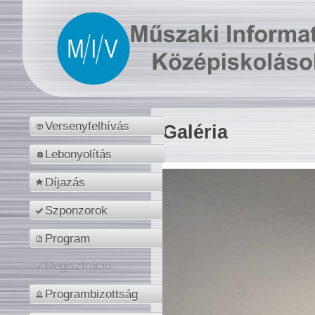
Versenyfelhívás
Galéria
Lebonyolítás
Díjazás
Szponzorok
Program
Regisztráció
Programbizottság