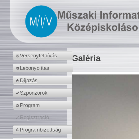
Versenyfelhívás
Galéria
Lebonyolítás
Díjazás
Szponzorok
Program
Regisztráció
Programbizottság