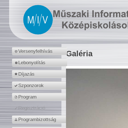
Versenyfelhívás
Galéria
Lebonyolítás
Díjazás
Szponzorok
Program
Regisztráció
Programbizottság