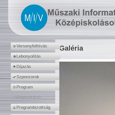
Versenyfelhívás
Galéria
Lebonyolítás
Díjazás
Szponzorok
Program
Regisztráció
Programbizottság