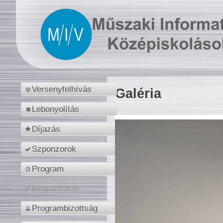
Versenyfelhívás
Galéria
Lebonyolítás
Díjazás
Szponzorok
Program
Regisztráció
Programbizottság