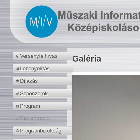
Versenyfelhívás
Galéria
Lebonyolítás
Díjazás
Szponzorok
Program
Regisztráció
Programbizottság