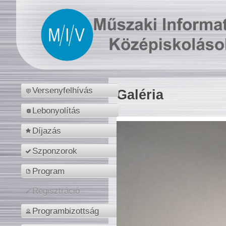
Versenyfelhívás
Galéria
Lebonyolítás
Díjazás
Szponzorok
Program
Regisztráció
Programbizottság