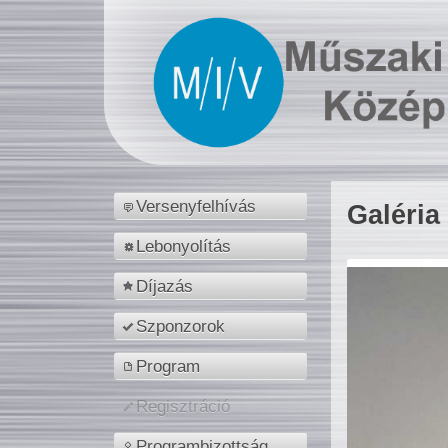
Versenyfelhívás
Galéria
Lebonyolítás
Díjazás
Szponzorok
Program
Regisztráció
Programbizottság