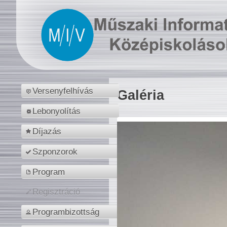
Versenyfelhívás
Galéria
Lebonyolítás
Díjazás
Szponzorok
Program
Regisztráció
Programbizottság