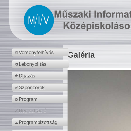
Versenyfelhívás
Galéria
Lebonyolítás
Díjazás
Szponzorok
Program
Regisztráció
Programbizottság