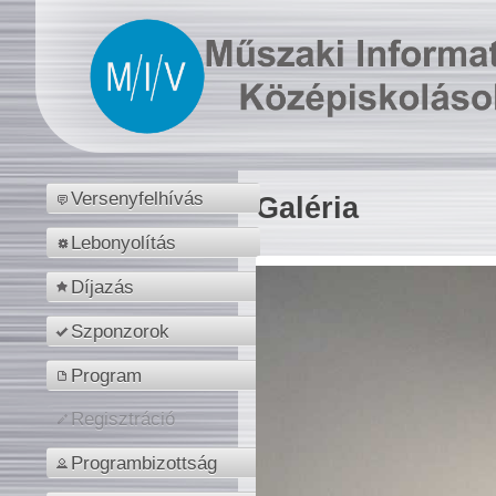
Versenyfelhívás
Galéria
Lebonyolítás
Díjazás
Szponzorok
Program
Regisztráció
Programbizottság