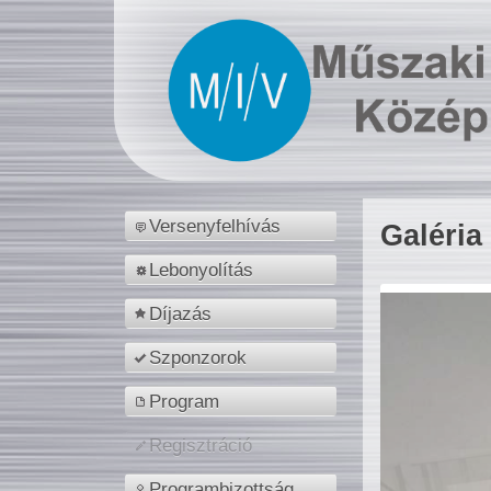
Versenyfelhívás
Galéria
Lebonyolítás
Díjazás
Szponzorok
Program
Regisztráció
Programbizottság