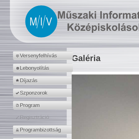
Versenyfelhívás
Galéria
Lebonyolítás
Díjazás
Szponzorok
Program
Regisztráció
Programbizottság