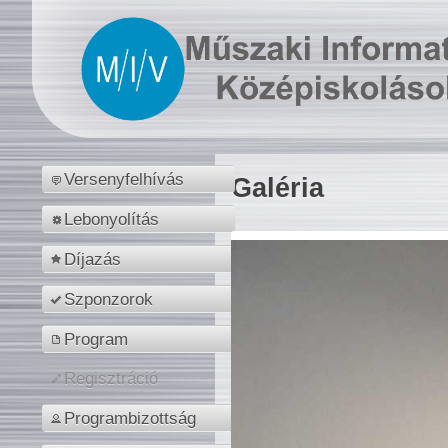
Versenyfelhívás
Galéria
Lebonyolítás
Díjazás
Szponzorok
Program
Regisztráció
Programbizottság