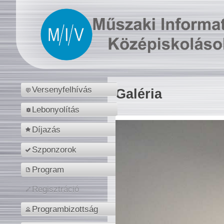
Versenyfelhívás
Galéria
Lebonyolítás
Díjazás
Szponzorok
Program
Regisztráció
Programbizottság