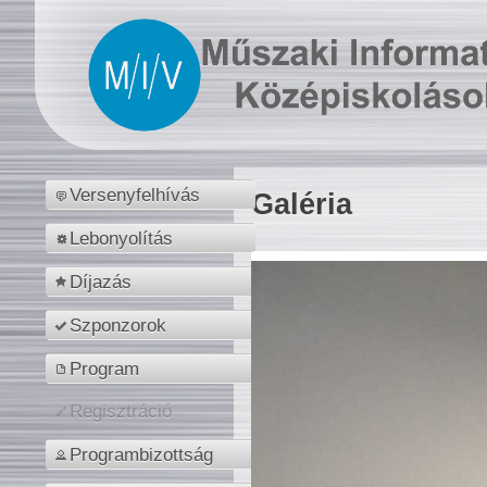
Versenyfelhívás
Galéria
Lebonyolítás
Díjazás
Szponzorok
Program
Regisztráció
Programbizottság