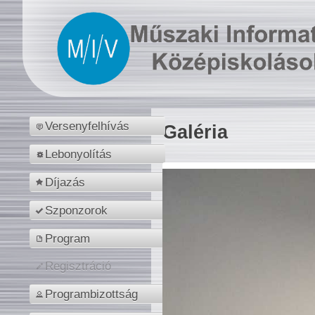
Versenyfelhívás
Galéria
Lebonyolítás
Díjazás
Szponzorok
Program
Regisztráció
Programbizottság