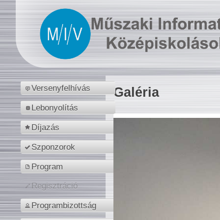
Versenyfelhívás
Galéria
Lebonyolítás
Díjazás
Szponzorok
Program
Regisztráció
Programbizottság