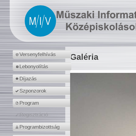
Versenyfelhívás
Galéria
Lebonyolítás
Díjazás
Szponzorok
Program
Regisztráció
Programbizottság