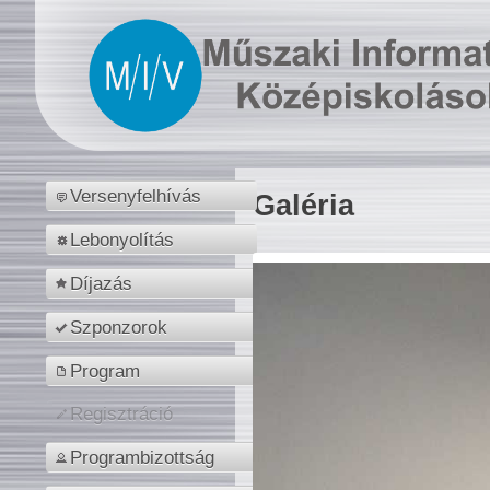
Versenyfelhívás
Galéria
Lebonyolítás
Díjazás
Szponzorok
Program
Regisztráció
Programbizottság