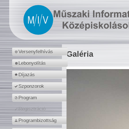
Versenyfelhívás
Galéria
Lebonyolítás
Díjazás
Szponzorok
Program
Regisztráció
Programbizottság