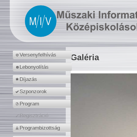
Versenyfelhívás
Galéria
Lebonyolítás
Díjazás
Szponzorok
Program
Regisztráció
Programbizottság