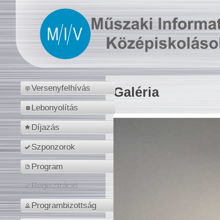
Versenyfelhívás
Galéria
Lebonyolítás
Díjazás
Szponzorok
Program
Regisztráció
Programbizottság