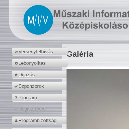
Versenyfelhívás
Galéria
Lebonyolítás
Díjazás
Szponzorok
Program
Regisztráció
Programbizottság