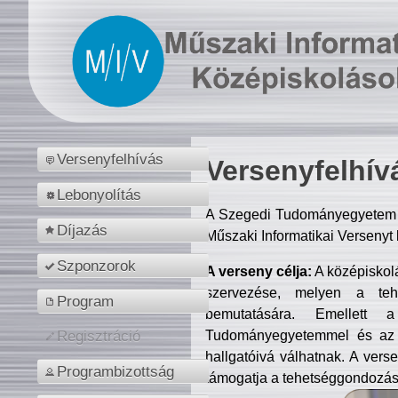
Versenyfelhívás
Versenyfelhív
Lebonyolítás
A Szegedi Tudományegyetem M
Díjazás
Műszaki Informatikai Versenyt
Szponzorok
A verseny célja:
A középiskol
szervezése, melyen a tehe
Program
bemutatására. Emellett 
Tudományegyetemmel és az o
Regisztráció
hallgatóivá válhatnak. A verse
Programbizottság
támogatja a tehetséggondozást