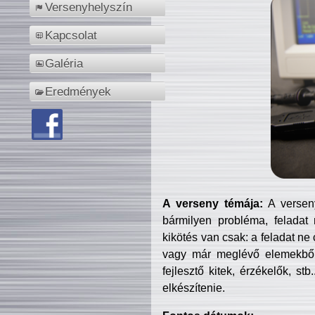
Versenyhelyszín
Kapcsolat
Galéria
Eredmények
A verseny témája:
A verseny
bármilyen probléma, feladat
kikötés van csak: a feladat ne
vagy már meglévő elemekből ö
fejlesztő kitek, érzékelők, st
elkészítenie.