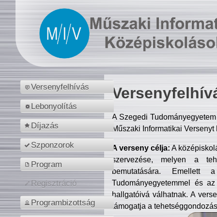
Versenyfelhívás
Versenyfelhív
Lebonyolítás
A Szegedi Tudományegyetem M
Díjazás
Műszaki Informatikai Versenyt
Szponzorok
A verseny célja:
A középiskol
szervezése, melyen a tehe
Program
bemutatására. Emellett 
Tudományegyetemmel és az o
Regisztráció
hallgatóivá válhatnak. A verse
Programbizottság
támogatja a tehetséggondozást