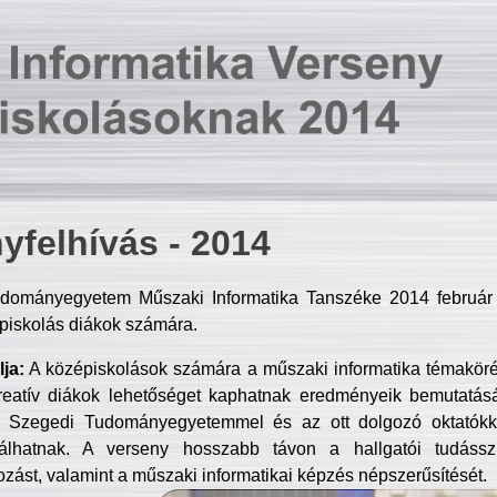
yfelhívás - 2014
dományegyetem Műszaki Informatika Tanszéke 2014 február 2
piskolás diákok számára.
ja:
A középiskolások számára a műszaki informatika témakör
reatív diákok lehetőséget kaphatnak eredményeik bemutatásá
a Szegedi Tudományegyetemmel és az ott dolgozó oktatókka
válhatnak. A verseny hosszabb távon a hallgatói tudásszi
zást, valamint a műszaki informatikai képzés népszerűsítését.