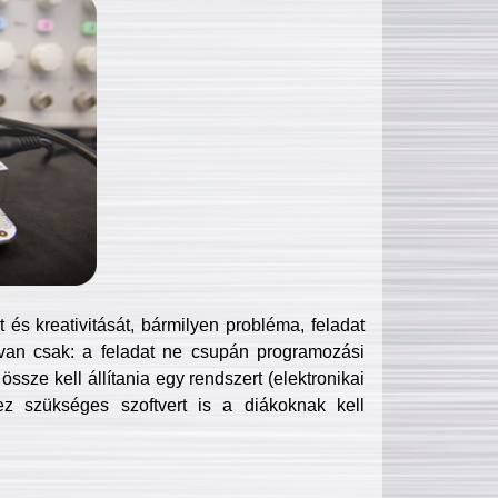
és kreativitását, bármilyen probléma, feladat
van csak: a feladat ne csupán programozási
ssze kell állítania egy rendszert (elektronikai
hez szükséges szoftvert is a diákoknak kell