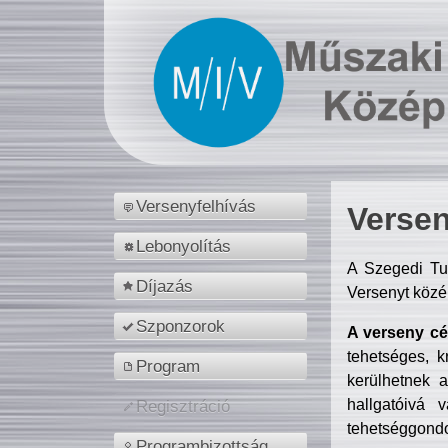
Versenyfelhívás
Versen
Lebonyolítás
A Szegedi Tu
Díjazás
Versenyt közé
Szponzorok
A verseny cél
tehetséges, k
Program
kerülhetnek 
hallgatóivá 
Regisztráció
tehetséggondo
Programbizottság