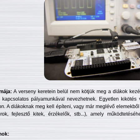
mája:
A verseny keretein belül nem kötjük meg a diákok kezét 
 kapcsolatos pályamunkával nevezhetnek. Egyetlen kikötés 
jon. A diákoknak meg kell építeni, vagy már meglévő elemekből ö
ok, fejlesztő kitek, érzékelők, stb...), amely működtetésé
mok: