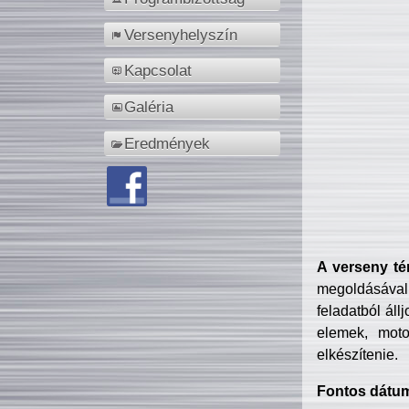
Versenyhelyszín
Kapcsolat
Galéria
Eredmények
A verseny té
megoldásával
feladatból áll
elemek, motor
elkészítenie.
Fontos dátu