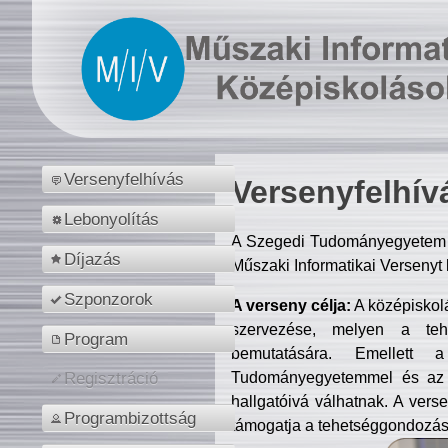
Versenyfelhívás
Versenyfelhív
Lebonyolítás
A Szegedi Tudományegyetem M
Díjazás
Műszaki Informatikai Versenyt
Szponzorok
A verseny célja:
A középiskol
szervezése, melyen a tehe
Program
bemutatására. Emellett 
Tudományegyetemmel és az o
Regisztráció
hallgatóivá válhatnak. A verse
Programbizottság
támogatja a tehetséggondozást