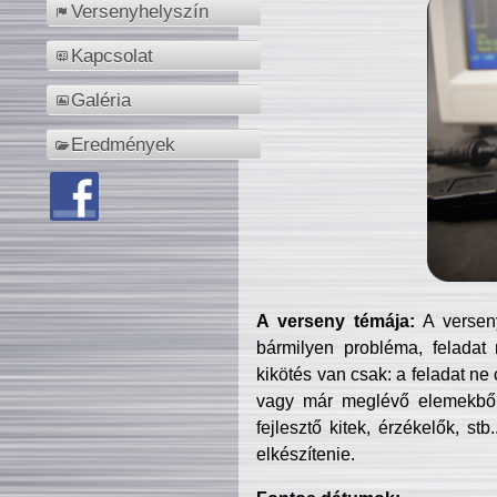
Versenyhelyszín
Kapcsolat
Galéria
Eredmények
A verseny témája:
A verseny
bármilyen probléma, feladat
kikötés van csak: a feladat ne
vagy már meglévő elemekből ö
fejlesztő kitek, érzékelők, st
elkészítenie.