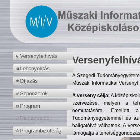
Versenyfelhívás
Versenyfelhív
Lebonyolítás
A Szegedi Tudományegyetem M
Díjazás
Műszaki Informatikai Versenyt
Szponzorok
A verseny célja:
A középiskol
szervezése, melyen a tehe
Program
bemutatására. Emellett 
Tudományegyetemmel és az o
Regisztráció
hallgatóivá válhatnak. A verse
Programbizottság
támogatja a tehetséggondozást