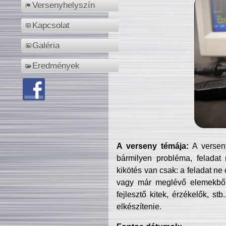
Versenyhelyszín
Kapcsolat
Galéria
Eredmények
A verseny témája:
A verseny
bármilyen probléma, feladat
kikötés van csak: a feladat ne
vagy már meglévő elemekből ö
fejlesztő kitek, érzékelők, st
elkészítenie.