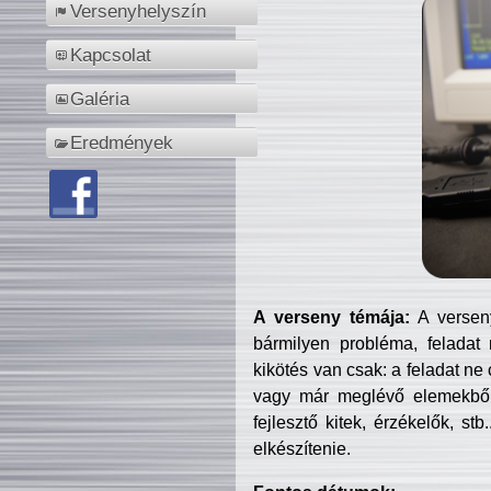
Versenyhelyszín
Kapcsolat
Galéria
Eredmények
A verseny témája:
A verseny
bármilyen probléma, feladat
kikötés van csak: a feladat ne
vagy már meglévő elemekből ö
fejlesztő kitek, érzékelők, st
elkészítenie.