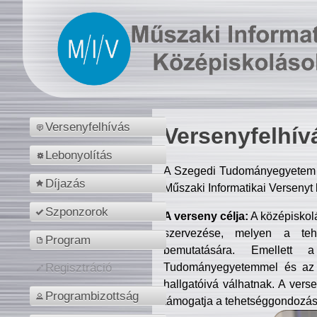
Versenyfelhívás
Versenyfelhív
Lebonyolítás
A Szegedi Tudományegyetem M
Díjazás
Műszaki Informatikai Versenyt
Szponzorok
A verseny célja:
A középiskol
szervezése, melyen a tehe
Program
bemutatására. Emellett 
Tudományegyetemmel és az o
Regisztráció
hallgatóivá válhatnak. A verse
Programbizottság
támogatja a tehetséggondozást