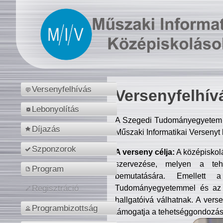
Versenyfelhívás
Versenyfelhív
Lebonyolítás
A Szegedi Tudományegyetem M
Díjazás
Műszaki Informatikai Versenyt
Szponzorok
A verseny célja:
A középiskol
szervezése, melyen a tehe
Program
bemutatására. Emellett 
Tudományegyetemmel és az o
Regisztráció
hallgatóivá válhatnak. A verse
Programbizottság
támogatja a tehetséggondozást