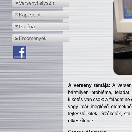
Versenyhelyszín
Kapcsolat
Galéria
Eredmények
A verseny témája:
A verseny
bármilyen probléma, feladat
kikötés van csak: a feladat ne
vagy már meglévő elemekből ö
fejlesztő kitek, érzékelők, st
elkészítenie.