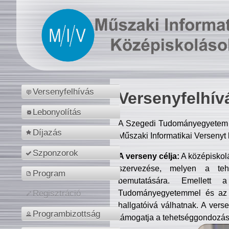
Versenyfelhívás
Versenyfelhív
Lebonyolítás
A Szegedi Tudományegyetem M
Díjazás
Műszaki Informatikai Versenyt
Szponzorok
A verseny célja:
A középiskol
szervezése, melyen a tehe
Program
bemutatására. Emellett 
Tudományegyetemmel és az o
Regisztráció
hallgatóivá válhatnak. A verse
Programbizottság
támogatja a tehetséggondozást