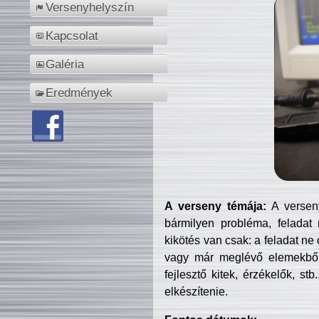
Versenyhelyszín
Kapcsolat
Galéria
Eredmények
A verseny témája:
A verseny
bármilyen probléma, feladat
kikötés van csak: a feladat ne
vagy már meglévő elemekből ö
fejlesztő kitek, érzékelők, st
elkészítenie.