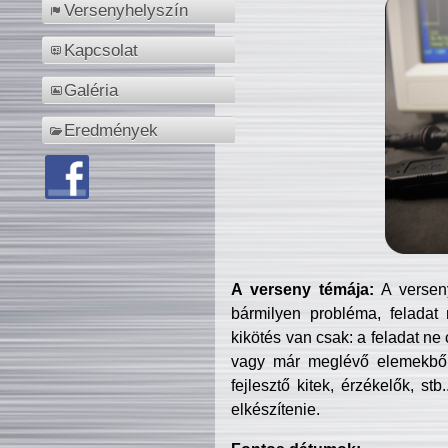
Versenyhelyszín
Kapcsolat
Galéria
Eredmények
A verseny témája:
A verseny
bármilyen probléma, feladat
kikötés van csak: a feladat ne
vagy már meglévő elemekből ö
fejlesztő kitek, érzékelők, st
elkészítenie.