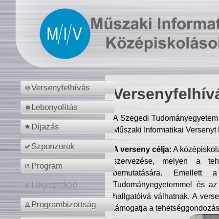
Versenyfelhívás
Versenyfelhív
Lebonyolítás
A Szegedi Tudományegyetem M
Díjazás
Műszaki Informatikai Versenyt
Szponzorok
A verseny célja:
A középiskol
szervezése, melyen a tehe
Program
bemutatására. Emellett 
Tudományegyetemmel és az o
Regisztráció
hallgatóivá válhatnak. A verse
Programbizottság
támogatja a tehetséggondozást