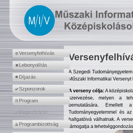
Versenyfelhívás
Versenyfelhív
Lebonyolítás
A Szegedi Tudományegyetem M
Díjazás
Műszaki Informatikai Versenyt
Szponzorok
A verseny célja:
A középiskol
szervezése, melyen a tehe
Program
bemutatására. Emellett 
Tudományegyetemmel és az o
Regisztráció
hallgatóivá válhatnak. A verse
Programbizottság
támogatja a tehetséggondozást