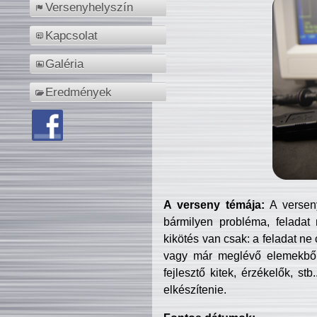
Versenyhelyszín
Kapcsolat
Galéria
Eredmények
A verseny témája:
A verseny
bármilyen probléma, feladat
kikötés van csak: a feladat ne
vagy már meglévő elemekből ö
fejlesztő kitek, érzékelők, st
elkészítenie.