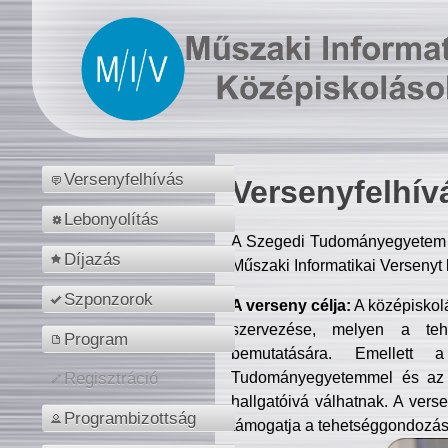
Versenyfelhívás
Versenyfelhív
Lebonyolítás
A Szegedi Tudományegyetem M
Díjazás
Műszaki Informatikai Versenyt
Szponzorok
A verseny célja:
A középiskol
szervezése, melyen a tehe
Program
bemutatására. Emellett 
Tudományegyetemmel és az o
Regisztráció
hallgatóivá válhatnak. A verse
Programbizottság
támogatja a tehetséggondozást