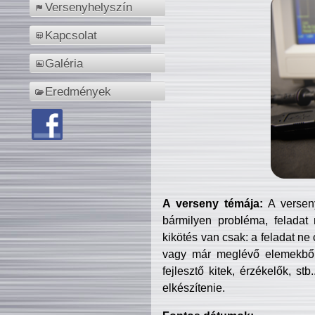
Versenyhelyszín
Kapcsolat
Galéria
Eredmények
A verseny témája:
A verseny
bármilyen probléma, feladat
kikötés van csak: a feladat ne
vagy már meglévő elemekből ö
fejlesztő kitek, érzékelők, st
elkészítenie.