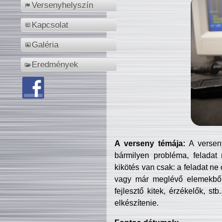
Versenyhelyszín
Kapcsolat
Galéria
Eredmények
A verseny témája:
A verseny
bármilyen probléma, feladat
kikötés van csak: a feladat ne
vagy már meglévő elemekből ö
fejlesztő kitek, érzékelők, st
elkészítenie.