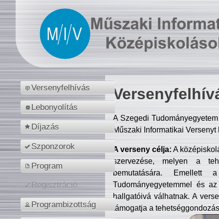
Versenyfelhívás
Versenyfelhív
Lebonyolítás
A Szegedi Tudományegyetem M
Díjazás
Műszaki Informatikai Versenyt
Szponzorok
A verseny célja:
A középiskol
szervezése, melyen a tehe
Program
bemutatására. Emellett 
Tudományegyetemmel és az o
Regisztráció
hallgatóivá válhatnak. A verse
Programbizottság
támogatja a tehetséggondozást