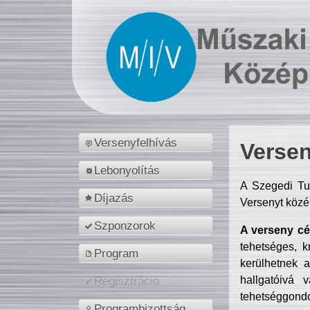
Versenyfelhívás
Versen
Lebonyolítás
A Szegedi Tu
Díjazás
Versenyt közé
Szponzorok
A verseny cél
tehetséges, k
Program
kerülhetnek 
hallgatóivá 
Regisztráció
tehetséggondo
Programbizottság