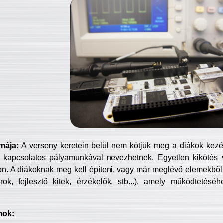
mája:
A verseny keretein belül nem kötjük meg a diákok kezét 
 kapcsolatos pályamunkával nevezhetnek. Egyetlen kikötés 
jon. A diákoknak meg kell építeni, vagy már meglévő elemekből ö
ok, fejlesztő kitek, érzékelők, stb...), amely működtetésé
mok: