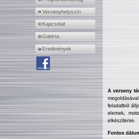
Versenyhelyszín
Kapcsolat
Galéria
Eredmények
A verseny té
megoldásával
feladatból áll
elemek, motor
elkészítenie.
Fontos dátu