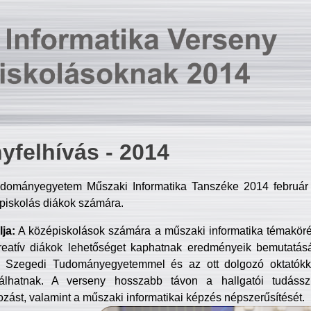
yfelhívás - 2014
dományegyetem Műszaki Informatika Tanszéke 2014 február 2
piskolás diákok számára.
ja:
A középiskolások számára a műszaki informatika témakör
reatív diákok lehetőséget kaphatnak eredményeik bemutatásá
a Szegedi Tudományegyetemmel és az ott dolgozó oktatókka
válhatnak. A verseny hosszabb távon a hallgatói tudásszi
zást, valamint a műszaki informatikai képzés népszerűsítését.