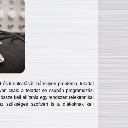
és kreativitását, bármilyen probléma, feladat
van csak: a feladat ne csupán programozási
ssze kell állítania egy rendszert (elektronikai
hez szükséges szoftvert is a diákoknak kell