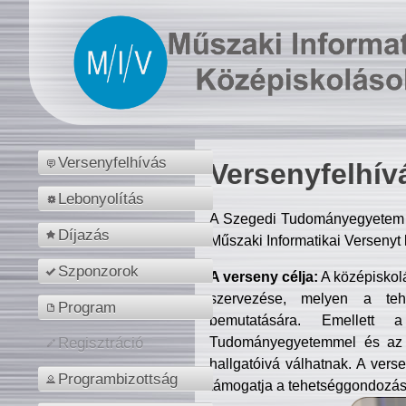
Versenyfelhívás
Versenyfelhív
Lebonyolítás
A Szegedi Tudományegyetem M
Díjazás
Műszaki Informatikai Versenyt
Szponzorok
A verseny célja:
A középiskol
szervezése, melyen a tehe
Program
bemutatására. Emellett 
Tudományegyetemmel és az o
Regisztráció
hallgatóivá válhatnak. A verse
Programbizottság
támogatja a tehetséggondozást