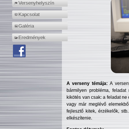
Versenyhelyszín
Kapcsolat
Galéria
Eredmények
A verseny témája:
A verseny
bármilyen probléma, feladat
kikötés van csak: a feladat ne
vagy már meglévő elemekből ö
fejlesztő kitek, érzékelők, st
elkészítenie.