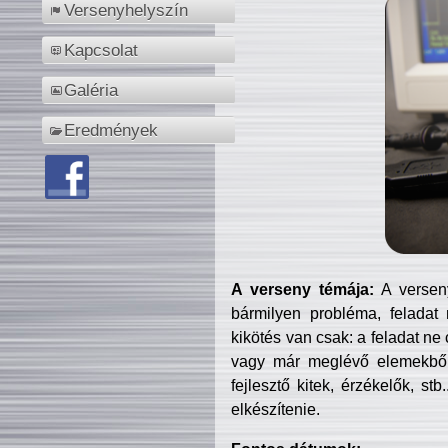
Versenyhelyszín
Kapcsolat
Galéria
Eredmények
A verseny témája:
A verseny
bármilyen probléma, feladat
kikötés van csak: a feladat ne
vagy már meglévő elemekből ö
fejlesztő kitek, érzékelők, st
elkészítenie.