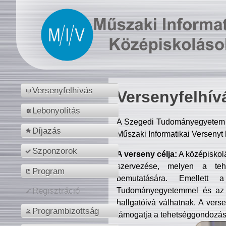
Versenyfelhívás
Versenyfelhív
Lebonyolítás
A Szegedi Tudományegyetem M
Díjazás
Műszaki Informatikai Versenyt
Szponzorok
A verseny célja:
A középiskol
szervezése, melyen a tehe
Program
bemutatására. Emellett 
Tudományegyetemmel és az o
Regisztráció
hallgatóivá válhatnak. A verse
Programbizottság
támogatja a tehetséggondozást