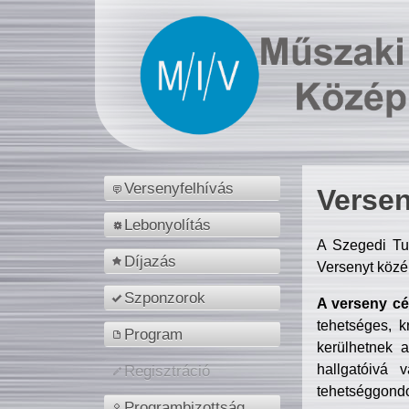
Versenyfelhívás
Versen
Lebonyolítás
A Szegedi Tu
Díjazás
Versenyt közé
Szponzorok
A verseny cél
tehetséges, k
Program
kerülhetnek 
hallgatóivá 
Regisztráció
tehetséggondo
Programbizottság