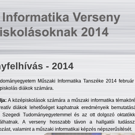
yfelhívás - 2014
dományegyetem Műszaki Informatika Tanszéke 2014 február 2
piskolás diákok számára.
ja:
A középiskolások számára a műszaki informatika témakör
reatív diákok lehetőséget kaphatnak eredményeik bemutatásá
a Szegedi Tudományegyetemmel és az ott dolgozó oktatókka
válhatnak. A verseny hosszabb távon a hallgatói tudásszi
zást, valamint a műszaki informatikai képzés népszerűsítését.