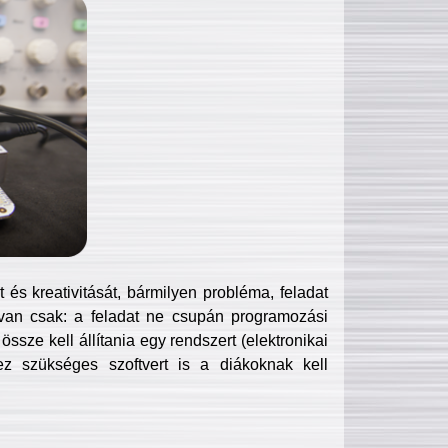
és kreativitását, bármilyen probléma, feladat
van csak: a feladat ne csupán programozási
ssze kell állítania egy rendszert (elektronikai
hez szükséges szoftvert is a diákoknak kell