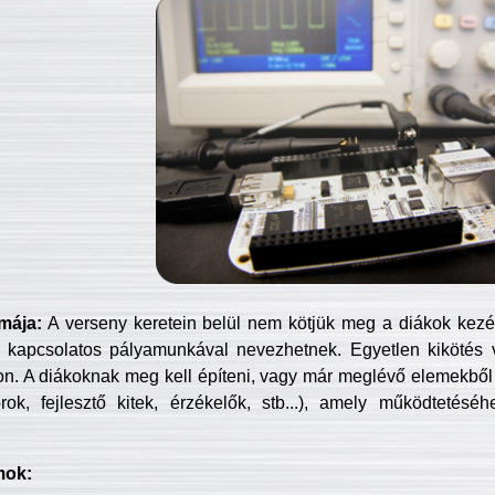
mája:
A verseny keretein belül nem kötjük meg a diákok kezét 
 kapcsolatos pályamunkával nevezhetnek. Egyetlen kikötés 
jon. A diákoknak meg kell építeni, vagy már meglévő elemekből ö
ok, fejlesztő kitek, érzékelők, stb...), amely működtetésé
mok: