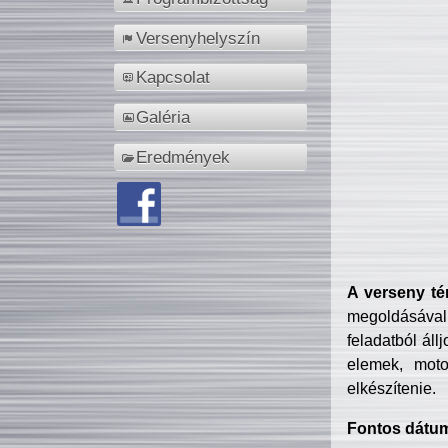
Versenyhelyszín
Kapcsolat
Galéria
Eredmények
A verseny té
megoldásával
feladatból áll
elemek, motor
elkészítenie.
Fontos dátu