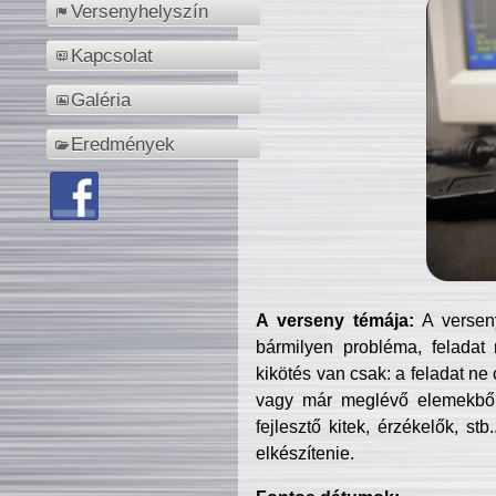
Versenyhelyszín
Kapcsolat
Galéria
Eredmények
A verseny témája:
A verseny
bármilyen probléma, feladat
kikötés van csak: a feladat ne
vagy már meglévő elemekből ö
fejlesztő kitek, érzékelők, st
elkészítenie.