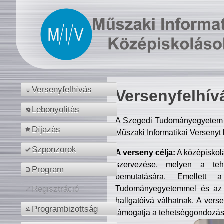
Versenyfelhívás
Versenyfelhív
Lebonyolítás
A Szegedi Tudományegyetem M
Díjazás
Műszaki Informatikai Versenyt
Szponzorok
A verseny célja:
A középiskol
szervezése, melyen a tehe
Program
bemutatására. Emellett 
Tudományegyetemmel és az o
Regisztráció
hallgatóivá válhatnak. A verse
Programbizottság
támogatja a tehetséggondozást