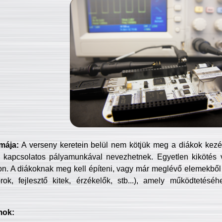
mája:
A verseny keretein belül nem kötjük meg a diákok kezét 
 kapcsolatos pályamunkával nevezhetnek. Egyetlen kikötés 
jon. A diákoknak meg kell építeni, vagy már meglévő elemekből ö
ok, fejlesztő kitek, érzékelők, stb...), amely működtetésé
mok: