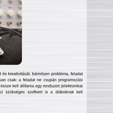
és kreativitását, bármilyen probléma, feladat
van csak: a feladat ne csupán programozási
ssze kell állítania egy rendszert (elektronikai
hez szükséges szoftvert is a diákoknak kell