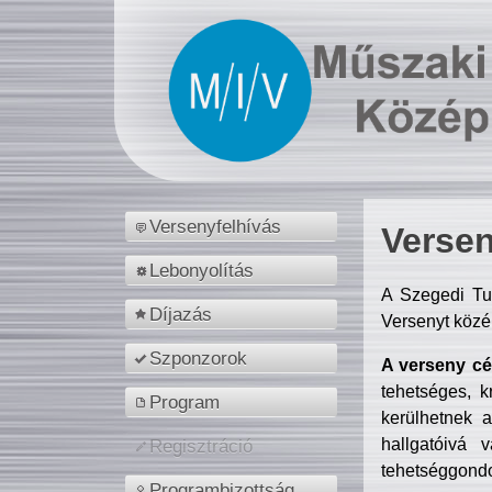
Versenyfelhívás
Versen
Lebonyolítás
A Szegedi Tu
Díjazás
Versenyt közé
Szponzorok
A verseny cél
tehetséges, k
Program
kerülhetnek 
hallgatóivá 
Regisztráció
tehetséggondo
Programbizottság