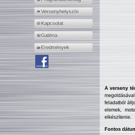
Versenyhelyszín
Kapcsolat
Galéria
Eredmények
A verseny té
megoldásával
feladatból áll
elemek, motor
elkészítenie.
Fontos dátu