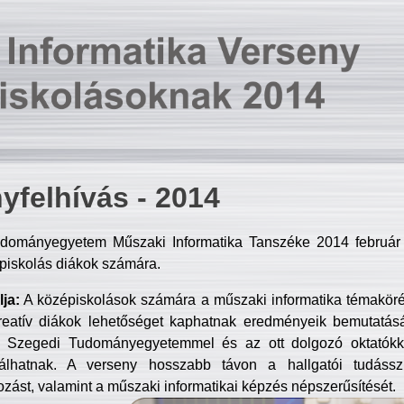
yfelhívás - 2014
dományegyetem Műszaki Informatika Tanszéke 2014 február 2
piskolás diákok számára.
ja:
A középiskolások számára a műszaki informatika témakör
reatív diákok lehetőséget kaphatnak eredményeik bemutatásá
a Szegedi Tudományegyetemmel és az ott dolgozó oktatókka
válhatnak. A verseny hosszabb távon a hallgatói tudásszi
zást, valamint a műszaki informatikai képzés népszerűsítését.