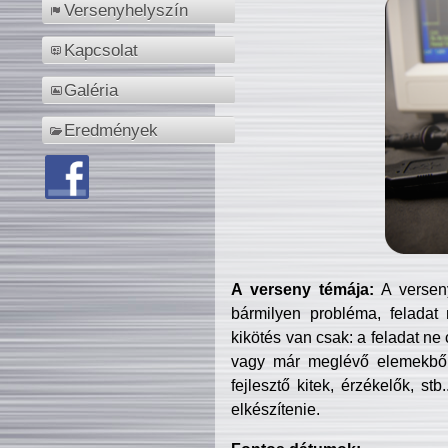
Versenyhelyszín
Kapcsolat
Galéria
Eredmények
A verseny témája:
A verseny
bármilyen probléma, feladat
kikötés van csak: a feladat ne
vagy már meglévő elemekből ö
fejlesztő kitek, érzékelők, st
elkészítenie.