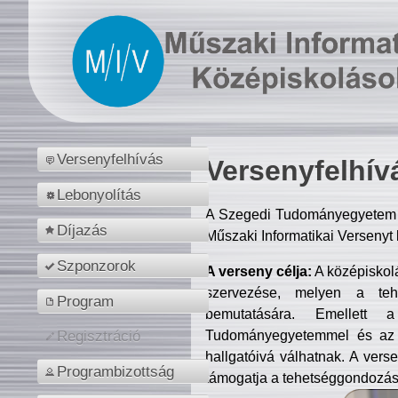
Versenyfelhívás
Versenyfelhív
Lebonyolítás
A Szegedi Tudományegyetem M
Díjazás
Műszaki Informatikai Versenyt
Szponzorok
A verseny célja:
A középiskol
szervezése, melyen a tehe
Program
bemutatására. Emellett 
Tudományegyetemmel és az o
Regisztráció
hallgatóivá válhatnak. A verse
Programbizottság
támogatja a tehetséggondozást